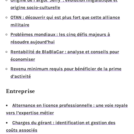
Origine de l’argot ‘Jerry’ : évolution linguistique et
origine socio-culturelle
OTAN : découvrir qui est plus fort que cette alliance
militaire
Problèmes mondiaux : les cinq défis majeurs à
résoudre aujourd’hui
Rentabilité de BlaBlaCar : analyse et conseils pour
économiser
Revenu minimum requis pour bénéficier de la prime
d’activité
Entreprise
Alternance en licence professionnelle : une voie royale
vers l’expertise métier
Charges du gérant : identification et gestion des
coûts associés