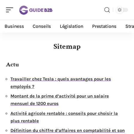
Business
Conseils
Législation
Prestations
Stra
Sitemap
Actu
Travailler chez Tesla : quels avantages pour les
employés ?
Montant de la prime d’activité pour un salaire
mensuel de 1200 euros
Activité agricole rentable : conseils pour choisir la
plus rentable
Définition du chiffre d’affaires en comptabilité et son