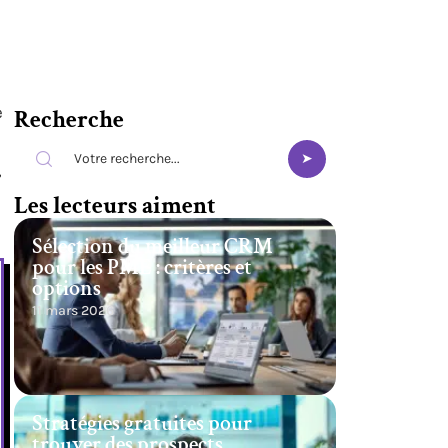
e
Recherche
,
Les lecteurs aiment
Sélection du meilleur CRM
pour les PME : critères et
options
11 mars 2026
Stratégies gratuites pour
trouver des prospects