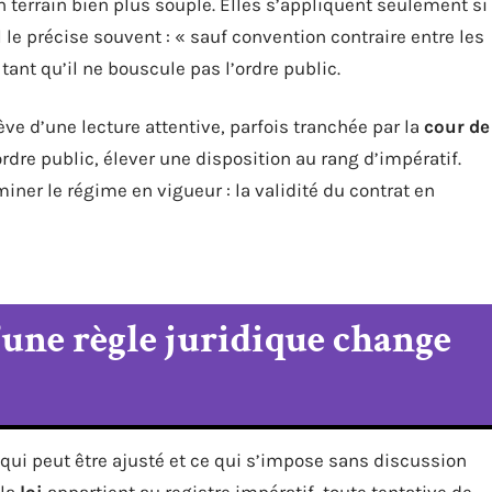
n terrain bien plus souple. Elles s’appliquent seulement si
il le précise souvent : « sauf convention contraire entre les
, tant qu’il ne bouscule pas l’ordre public.
ève d’une lecture attentive, parfois tranchée par la
cour de
’ordre public, élever une disposition au rang d’impératif.
iner le régime en vigueur : la validité du contrat en
’une règle juridique change
e qui peut être ajusté et ce qui s’impose sans discussion
 la
loi
appartient au registre impératif, toute tentative de