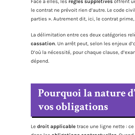
Face à elles, les
règles supplétives
offrent u
le contrat ne prévoit rien d’autre. Le code civ
parties ». Autrement dit, ici, le contrat prime
La délimitation entre ces deux catégories rel
cassation
. Un arrêt peut, selon les enjeux d
D’où la nécessité, pour chaque clause, d’exam
dépend.
Pourquoi la nature d
vos obligations
Le
droit applicable
trace une ligne nette : c
dans les
obligations contractuelles
. Quand