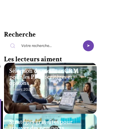
Recherche
Les lecteurs aiment
s
Sélection du meilleur CRM
pour les PME : critères et
options
11 mars 2026
Stratégies gratuites pour
trouver des prospects