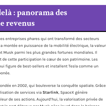
delà : panorama des
de revenus
es entreprises phares qui ont transformé des secteurs
 la montée en puissance de la mobilité électrique, la valeur
nt Musk parmi les plus grandes fortunes mondiales. Il
ait de cette participation le cœur de son patrimoine. Les
hui figure de best-sellers et installent Tesla comme un
bonée.
 fondée en 2002, qui bouleverse la conquête spatiale. Grâce
isation de services via
Starlink
, SpaceX génère
eur de ses actions. Aujourd’hui, la valorisation privée de
 et la part détenue par Musk pèse lourd dans la balance.