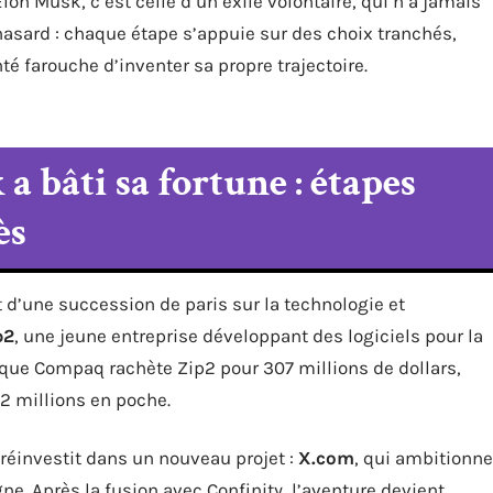
n Musk, c’est celle d’un exilé volontaire, qui n’a jamais
u hasard : chaque étape s’appuie sur des choix tranchés,
té farouche d’inventer sa propre trajectoire.
bâti sa fortune : étapes
ès
t d’une succession de paris sur la technologie et
p2
, une jeune entreprise développant des logiciels pour la
rsque Compaq rachète Zip2 pour 307 millions de dollars,
2 millions en poche.
 réinvestit dans un nouveau projet :
X.com
, qui ambitionne
ne. Après la fusion avec Confinity, l’aventure devient